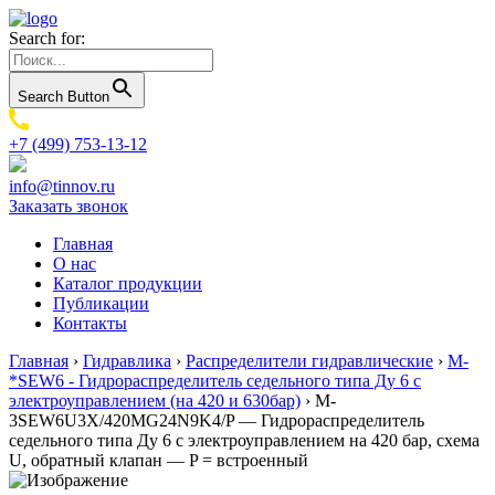
Search for:
Search Button
+7 (499) 753-13-12
info@tinnov.ru
Заказать звонок
Главная
О нас
Каталог продукции
Публикации
Контакты
Главная
›
Гидравлика
›
Распределители гидравлические
›
M-
*SEW6 - Гидрораспределитель седельного типа Ду 6 с
электроуправлением (на 420 и 630бар)
›
M-
3SEW6U3X/420MG24N9K4/P — Гидрораспределитель
седельного типа Ду 6 с электроуправлением на 420 бар, схема
U, обратный клапан — P = встроенный