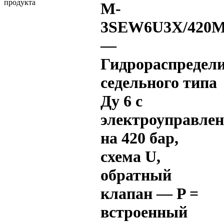
M-
3SEW6U3X/420M
—
Гидрораспредел
седельного типа
Ду 6 с
электроуправле
на 420 бар,
схема U,
обратный
клапан — P =
встроенный