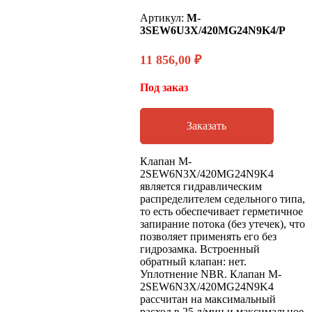
Артикул:
M-
3SEW6U3X/420MG24N9K4/P
11 856,00
₽
Под заказ
Заказать
Клапан M-
2SEW6N3X/420MG24N9K4
является гидравлическим
распределителем седельного типа,
то есть обеспечивает герметичное
запирание потока (без утечек), что
позволяет применять его без
гидрозамка. Встроенный
обратный клапан: нет.
Уплотнение NBR. Клапан M-
2SEW6N3X/420MG24N9K4
рассчитан на максимальный
расход в 25 л/мин и максимальное