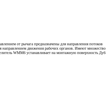
правлением от рычага предназначены для направления потоков
ния направлением движения рабочих органов. Имеют множество
еделитель WMM6 устанавливает на монтажную поверхность Ду6