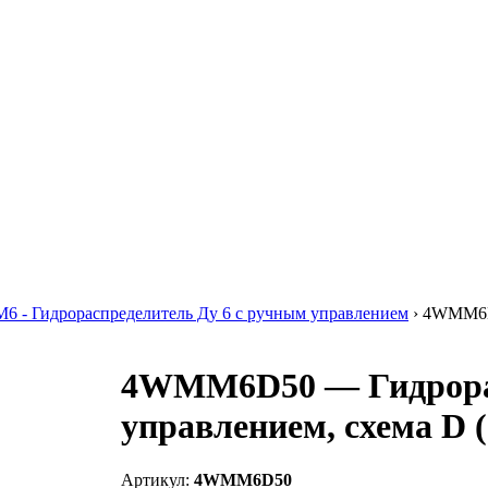
 - Гидрораспределитель Ду 6 с ручным управлением
›
4WMM6D5
4WMM6D50 — Гидрорас
управлением, схема D 
Артикул:
4WMM6D50