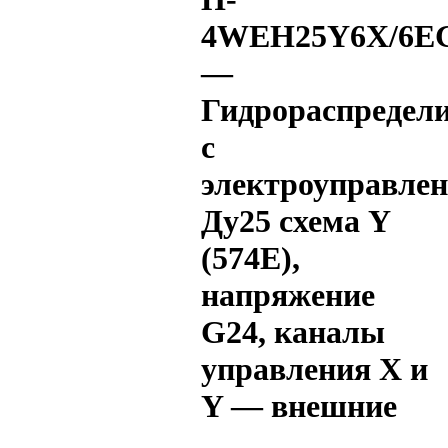
4WEH25Y6X/6E
—
Гидрораспредел
с
электроуправле
Ду25 схема Y
(574Е),
напряжение
G24, каналы
управления X и
Y — внешние