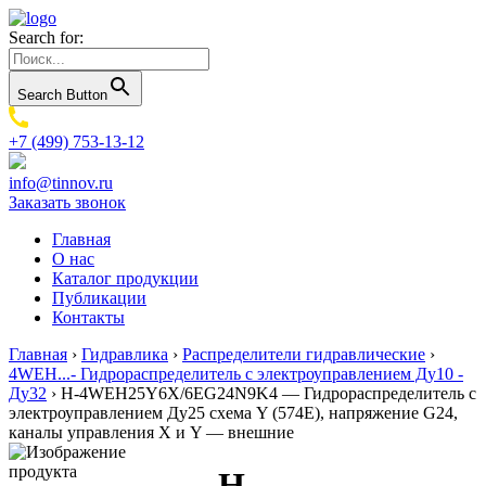
Search for:
Search Button
+7 (499) 753-13-12
info@tinnov.ru
Заказать звонок
Главная
О нас
Каталог продукции
Публикации
Контакты
Главная
›
Гидравлика
›
Распределители гидравлические
›
4WEH...- Гидрораспределитель с электроуправлением Ду10 -
Ду32
›
H-4WEH25Y6X/6EG24N9K4 — Гидрораспределитель с
электроуправлением Ду25 схема Y (574Е), напряжение G24,
каналы управления X и Y — внешние
H-