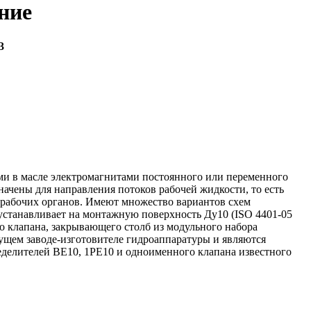
ние
3
ими в масле электромагнитами постоянного или переменного
ачены для направления потоков рабочей жидкости, то есть
 рабочих органов. Имеют множество вариантов схем
устанавливает на монтажную поверхность Ду10 (ISO 4401-05
го клапана, закрывающего столб из модульного набора
дущем заводе-изготовителе гидроаппаратуры и являются
делителей ВЕ10, 1РЕ10 и одноименного клапана известного