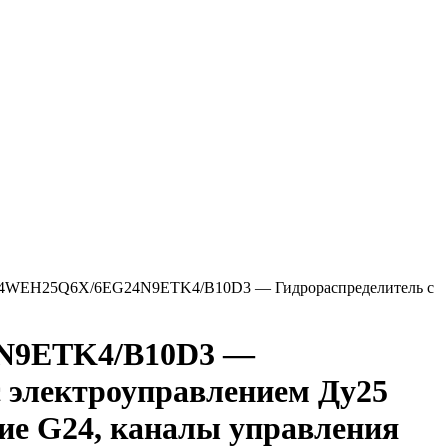
4WEH25Q6X/6EG24N9ETK4/B10D3 — Гидрораспределитель с
N9ETK4/B10D3 —
с электроуправлением Ду25
ние G24, каналы управления