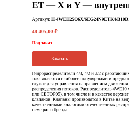
ET — X и Y — внутрен
Артикул:
H-4WEH25Q6X/6EG24N9ETK4/B10D
48 405,00
₽
Под заказ
Заказать
Гидрораспределители 4/3, 4/2 и 3/2 с работающ
тока являются наиболее популярными и предназн
служат для управления направлением движения
распределения потоков. Распределитель 4WE10 
или CETOP05), в том числе и в качестве верхне
клапанов. Клапаны производятся в Китае на ве
качественными аналогами отечественных распре
немецкого бренда.