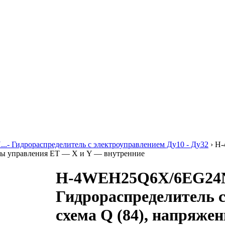
..- Гидрораспределитель с электроуправлением Ду10 - Ду32
›
H-
алы управления ET — X и Y — внутренние
H-4WEH25Q6X/6EG24
Гидрораспределитель 
схема Q (84), напряже