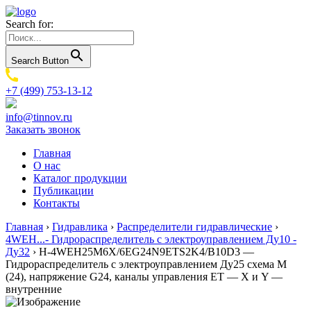
Search for:
Search Button
+7 (499) 753-13-12
info@tinnov.ru
Заказать звонок
Главная
О нас
Каталог продукции
Публикации
Контакты
Главная
›
Гидравлика
›
Распределители гидравлические
›
4WEH...- Гидрораспределитель с электроуправлением Ду10 -
Ду32
›
H-4WEH25M6X/6EG24N9ETS2K4/B10D3 —
Гидрораспределитель с электроуправлением Ду25 схема M
(24), напряжение G24, каналы управления ET — X и Y —
внутренние