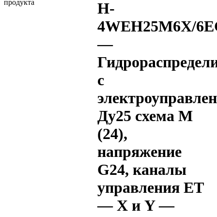
H-
4WEH25M6X/6E
—
Гидрораспредел
с
электроуправле
Ду25 схема M
(24),
напряжение
G24, каналы
управления ET
— X и Y —