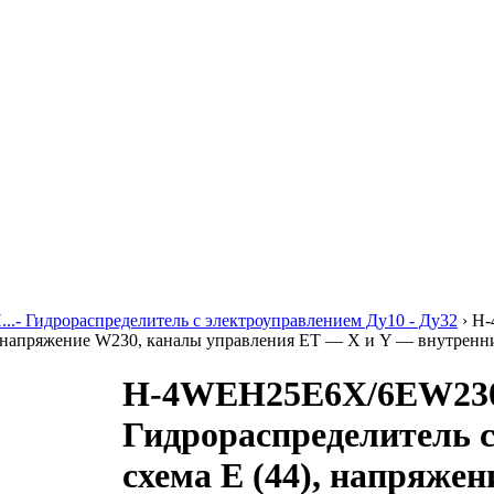
..- Гидрораспределитель с электроуправлением Ду10 - Ду32
›
H-
), напряжение W230, каналы управления ET — X и Y — внутренн
H-4WEH25E6X/6EW23
Гидрораспределитель 
схема E (44), напряже