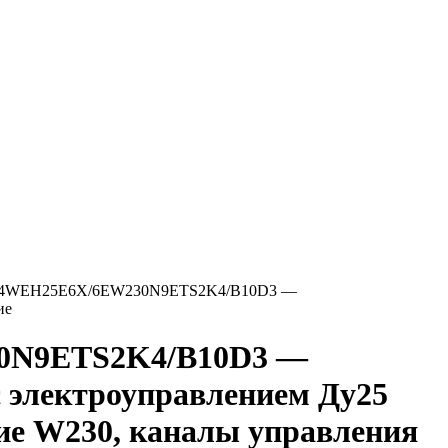
4WEH25E6X/6EW230N9ETS2K4/B10D3 —
ие
0N9ETS2K4/B10D3 —
с электроуправлением Ду25
ние W230, каналы управления