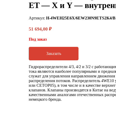
ET — X и Y — внутрен
Артикул:
H-4WEH25E6X/6EW230N9ETS2K4/B
51 694,00
₽
Под заказ
Заказать
Гидрораспределители 4/3, 4/2 и 3/2 с работающ
тока являются наиболее популярными и предназн
служат для управления направлением движения
распределения потоков. Распределитель 4WE10 
или CETOP05), в том числе и в качестве верхне
клапанов. Клапаны производятся в Китае на ве
качественными аналогами отечественных распре
немецкого бренда.