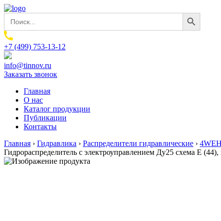
Search Button
Search
for:
+7 (499) 753-13-12
info@tinnov.ru
Заказать звонок
Главная
О нас
Каталог продукции
Публикации
Контакты
Главная
›
Гидравлика
›
Распределители гидравлические
›
4WEH.
Гидрораспределитель с электроуправлением Ду25 схема E (44