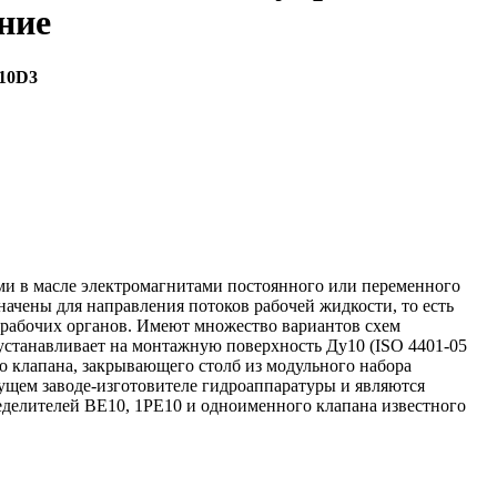
ние
10D3
ими в масле электромагнитами постоянного или переменного
ачены для направления потоков рабочей жидкости, то есть
 рабочих органов. Имеют множество вариантов схем
устанавливает на монтажную поверхность Ду10 (ISO 4401-05
го клапана, закрывающего столб из модульного набора
дущем заводе-изготовителе гидроаппаратуры и являются
делителей ВЕ10, 1РЕ10 и одноименного клапана известного