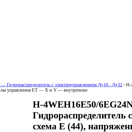
..- Гидрораспределитель с электроуправлением Ду10 - Ду32
›
H-
аналы управления ET — X и Y — внутренние
H-4WEH16E50/6EG24N
Гидрораспределитель 
схема E (44), напряже