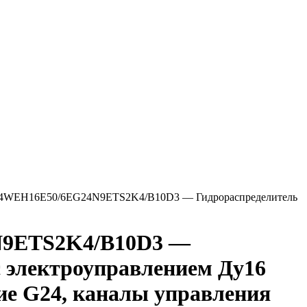
4WEH16E50/6EG24N9ETS2K4/B10D3 — Гидрораспределитель
9ETS2K4/B10D3 —
с электроуправлением Ду16
ние G24, каналы управления