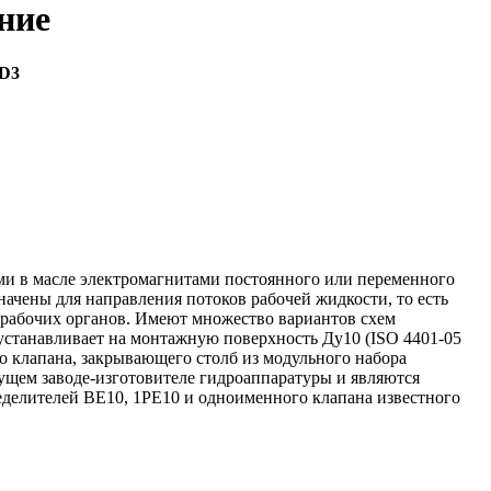
ние
D3
ими в масле электромагнитами постоянного или переменного
ачены для направления потоков рабочей жидкости, то есть
 рабочих органов. Имеют множество вариантов схем
устанавливает на монтажную поверхность Ду10 (ISO 4401-05
го клапана, закрывающего столб из модульного набора
дущем заводе-изготовителе гидроаппаратуры и являются
делителей ВЕ10, 1РЕ10 и одноименного клапана известного