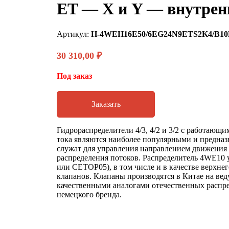
ET — X и Y — внутрен
Артикул:
H-4WEH16E50/6EG24N9ETS2K4/B10
30 310,00
₽
Под заказ
Заказать
Гидрораспределители 4/3, 4/2 и 3/2 с работающ
тока являются наиболее популярными и предназн
служат для управления направлением движения
распределения потоков. Распределитель 4WE10 
или CETOP05), в том числе и в качестве верхне
клапанов. Клапаны производятся в Китае на ве
качественными аналогами отечественных распре
немецкого бренда.