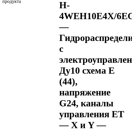
H-
4WEH10E4X/6EG
—
Гидрораспредел
с
электроуправле
Ду10 схема E
(44),
напряжение
G24, каналы
управления ET
— X и Y —