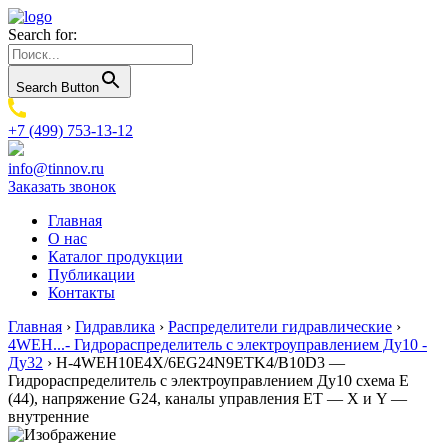
Search for:
Search Button
+7 (499) 753-13-12
info@tinnov.ru
Заказать звонок
Главная
О нас
Каталог продукции
Публикации
Контакты
Главная
›
Гидравлика
›
Распределители гидравлические
›
4WEH...- Гидрораспределитель с электроуправлением Ду10 -
Ду32
›
H-4WEH10E4X/6EG24N9ETK4/B10D3 —
Гидрораспределитель с электроуправлением Ду10 схема E
(44), напряжение G24, каналы управления ET — X и Y —
внутренние