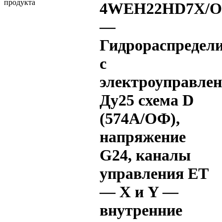
4WEH22HD7X/O
—
Гидрораспредел
с
электроуправле
Ду25 схема D
(574А/ОФ),
напряжение
G24, каналы
управления ET
— X и Y —
внутренние