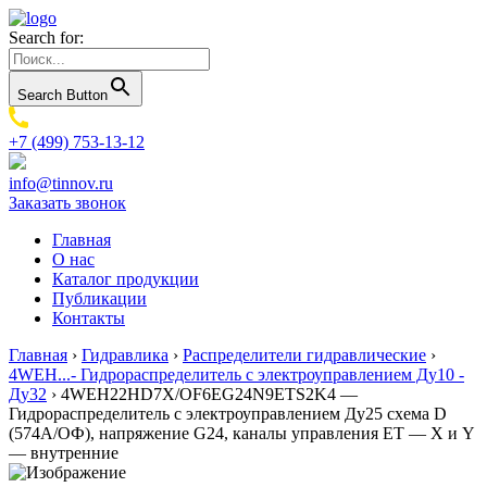
Search for:
Search Button
+7 (499) 753-13-12
info@tinnov.ru
Заказать звонок
Главная
О нас
Каталог продукции
Публикации
Контакты
Главная
›
Гидравлика
›
Распределители гидравлические
›
4WEH...- Гидрораспределитель с электроуправлением Ду10 -
Ду32
›
4WEH22HD7X/OF6EG24N9ETS2K4 —
Гидрораспределитель с электроуправлением Ду25 схема D
(574А/ОФ), напряжение G24, каналы управления ET — X и Y
— внутренние