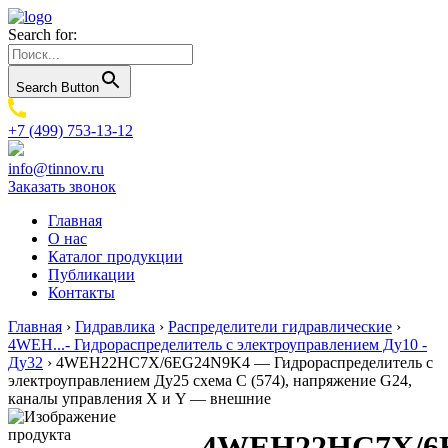
Search for:
Search Button
+7 (499) 753-13-12
info@tinnov.ru
Заказать звонок
Главная
О нас
Каталог продукции
Публикации
Контакты
Главная
›
Гидравлика
›
Распределители гидравлические
›
4WEH...- Гидрораспределитель с электроуправлением Ду10 -
Ду32
›
4WEH22HC7X/6EG24N9K4 — Гидрораспределитель с
электроуправлением Ду25 схема C (574), напряжение G24,
каналы управления X и Y — внешние
4WEH22HC7X/6