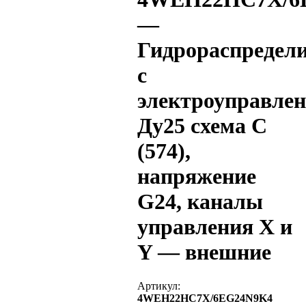
—
Гидрораспредел
с
электроуправле
Ду25 схема C
(574),
напряжение
G24, каналы
управления X и
Y — внешние
Артикул:
4WEH22HC7X/6EG24N9K4