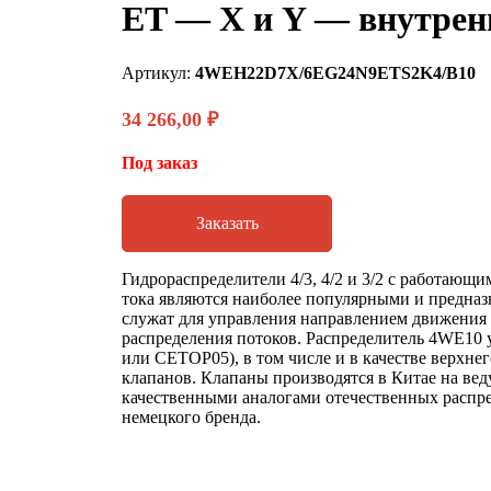
ET — X и Y — внутрен
Артикул:
4WEH22D7X/6EG24N9ETS2K4/B10
34 266,00
₽
Под заказ
Заказать
Гидрораспределители 4/3, 4/2 и 3/2 с работающ
тока являются наиболее популярными и предназн
служат для управления направлением движения
распределения потоков. Распределитель 4WE10 
или CETOP05), в том числе и в качестве верхне
клапанов. Клапаны производятся в Китае на ве
качественными аналогами отечественных распре
немецкого бренда.