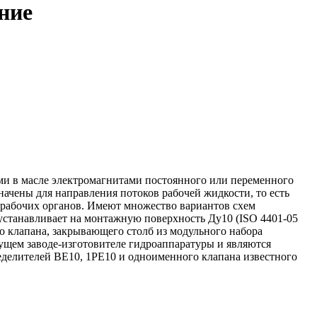
ние
ими в масле электромагнитами постоянного или переменного
ачены для направления потоков рабочей жидкости, то есть
 рабочих органов. Имеют множество вариантов схем
устанавливает на монтажную поверхность Ду10 (ISO 4401-05
го клапана, закрывающего столб из модульного набора
дущем заводе-изготовителе гидроаппаратуры и являются
делителей ВЕ10, 1РЕ10 и одноименного клапана известного