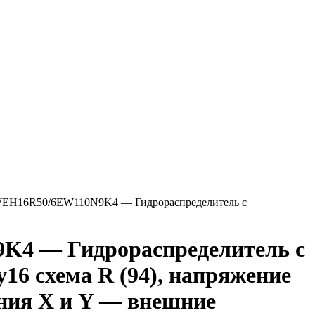
EH16R50/6EW110N9K4 — Гидрораспределитель с
4 — Гидрораспределитель с
16 схема R (94), напряжение
ния X и Y — внешние