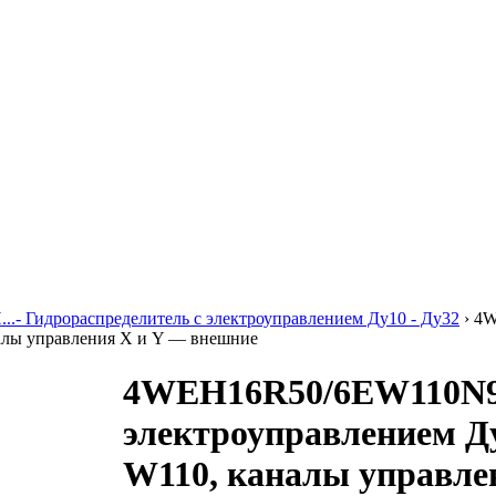
..- Гидрораспределитель с электроуправлением Ду10 - Ду32
›
4W
налы управления X и Y — внешние
4WEH16R50/6EW110N9K
электроуправлением Ду
W110, каналы управле