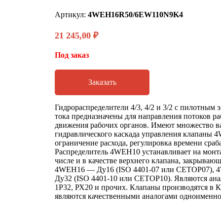
Артикул:
4WEH16R50/6EW110N9K4
21 245,00
₽
Под заказ
Заказать
Гидрораспределители 4/3, 4/2 и 3/2 с пилотным
тока предназначены для направления потоков ра
движения рабочих органов. Имеют множество ва
гидравлического каскада управления клапаны
ограничение расхода, регулировка времени сраб
Распределитель 4WEH10 устанавливает на монт
числе и в качестве верхнего клапана, закрываю
4WEH16 — Ду16 (ISO 4401-07 или CETOP07), 
Ду32 (ISO 4401-10 или CETOP10). Являются ана
1Р32, РХ20 и прочих. Клапаны производятся в К
являются качественными аналогами одноименног