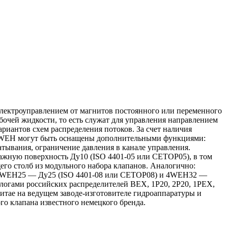
 электроуправлением от магнитов постоянного или переменного
бочей жидкости, то есть служат для управления направлением
риантов схем распределения потоков. За счет наличия
 4WEH могут быть оснащены дополнительными функциями:
атывания, ограничение давления в канале управления.
ажную поверхность Ду10 (ISO 4401-05 или CETOP05), в том
щего столб из модульного набора клапанов. Аналогично:
4WEH25 — Ду25 (ISO 4401-08 или CETOP08) и 4WEH32 —
логами российских распределителей ВЕХ, 1Р20, 2Р20, 1РЕХ,
итае на ведущем заводе-изготовителе гидроаппаратуры и
о клапана известного немецкого бренда.