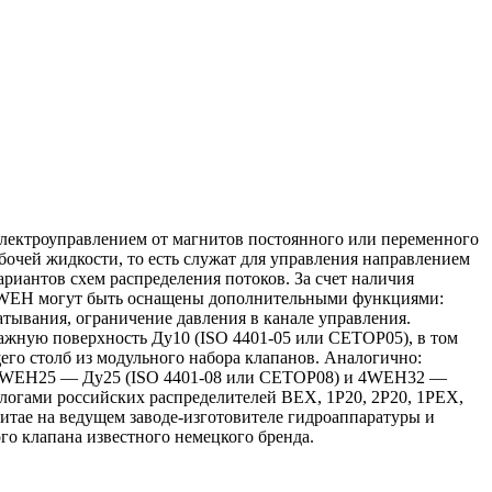
 электроуправлением от магнитов постоянного или переменного
бочей жидкости, то есть служат для управления направлением
риантов схем распределения потоков. За счет наличия
 4WEH могут быть оснащены дополнительными функциями:
атывания, ограничение давления в канале управления.
ажную поверхность Ду10 (ISO 4401-05 или CETOP05), в том
щего столб из модульного набора клапанов. Аналогично:
4WEH25 — Ду25 (ISO 4401-08 или CETOP08) и 4WEH32 —
логами российских распределителей ВЕХ, 1Р20, 2Р20, 1РЕХ,
итае на ведущем заводе-изготовителе гидроаппаратуры и
о клапана известного немецкого бренда.