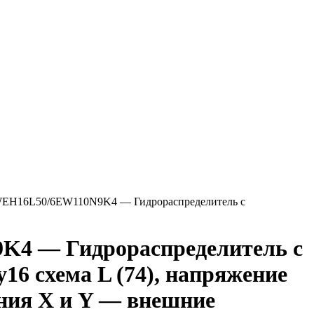
EH16L50/6EW110N9K4 — Гидрораспределитель с
4 — Гидрораспределитель с
16 схема L (74), напряжение
ния X и Y — внешние