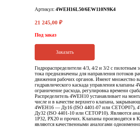
Артикул:
4WEH16L50/6EW110N9K4
21 245,00
₽
Под заказ
Заказать
Гидрораспределители 4/3, 4/2 и 3/2 с пилотным
тока предназначены для направления потоков ра
движения рабочих органов. Имеют множество ва
гидравлического каскада управления клапаны
ограничение расхода, регулировка времени сраб
Распределитель 4WEH10 устанавливает на монт
числе и в качестве верхнего клапана, закрываю
4WEH16 — Ду16 (ISO 4401-07 или CETOP07), 
Ду32 (ISO 4401-10 или CETOP10). Являются ана
1Р32, РХ20 и прочих. Клапаны производятся в К
являются качественными аналогами одноименног