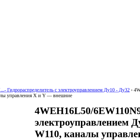
..- Гидрораспределитель с электроуправлением Ду10 - Ду32
›
4W
налы управления X и Y — внешние
4WEH16L50/6EW110N9K
электроуправлением Ду
W110, каналы управле