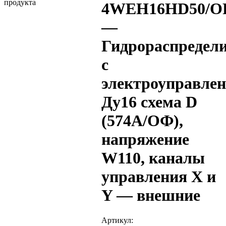
4WEH16HD50/O
—
Гидрораспредел
с
электроуправле
Ду16 схема D
(574А/ОФ),
напряжение
W110, каналы
управления X и
Y — внешние
Артикул: