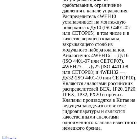
срабатывания, ограничение
давления в канале управления.
Распределитель 4WEH10
устанавливает на монтажную
поверхность Ду10 (ISO 4401-05
или CETOP05), в том числе и в
качестве верхнего клапана,
закрывающего столб из
модульного набора клапанов.
Аналогично: 4WEH16 — Ду16
(ISO 4401-07 или CETOP07),
4WEH25 — Ду25 (ISO 4401-08
или CETOP08) и 4WEH32 —
Ду32 (ISO 4401-10 или CETOP10).
Являются аналогами российских
распределителей ВЕХ, 1Р20, 2Р20,
1РЕХ, 1Р32, РХ20 и прочих.
Клапаны производятся в Китае на
ведущем заводе-изготовителе
гидроаппаратуры и являются
качественными аналогами
одноименного клапана известного
немецкого бренда.