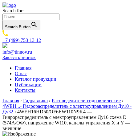
Search for:
Search Button
+7 (499) 753-13-12
info@tinnov.ru
Заказать звонок
Главная
О нас
Каталог продукции
Публикации
Контакты
Главная
›
Гидравлика
›
Распределители гидравлические
›
4WEH...- Гидрораспределитель с электроуправлением Ду10 -
Ду32
›
4WEH16HD50/OF6EW110N9K4 —
Гидрораспределитель с электроуправлением Ду16 схема D
(574А/ОФ), напряжение W110, каналы управления X и Y —
внешние