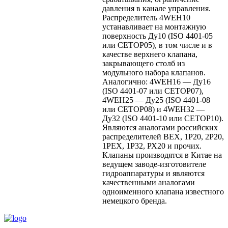
давления в канале управления.
Распределитель 4WEH10
устанавливает на монтажную
поверхность Ду10 (ISO 4401-05
или CETOP05), в том числе и в
качестве верхнего клапана,
закрывающего столб из
модульного набора клапанов.
Аналогично: 4WEH16 — Ду16
(ISO 4401-07 или CETOP07),
4WEH25 — Ду25 (ISO 4401-08
или CETOP08) и 4WEH32 —
Ду32 (ISO 4401-10 или CETOP10).
Являются аналогами российских
распределителей ВЕХ, 1Р20, 2Р20,
1РЕХ, 1Р32, РХ20 и прочих.
Клапаны производятся в Китае на
ведущем заводе-изготовителе
гидроаппаратуры и являются
качественными аналогами
одноименного клапана известного
немецкого бренда.