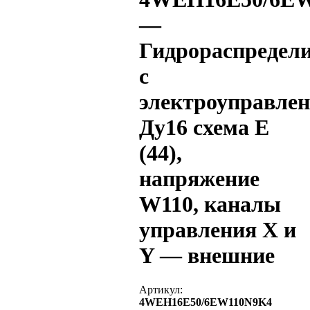
—
Гидрораспредел
с
электроуправле
Ду16 схема E
(44),
напряжение
W110, каналы
управления X и
Y — внешние
Артикул:
4WEH16E50/6EW110N9K4