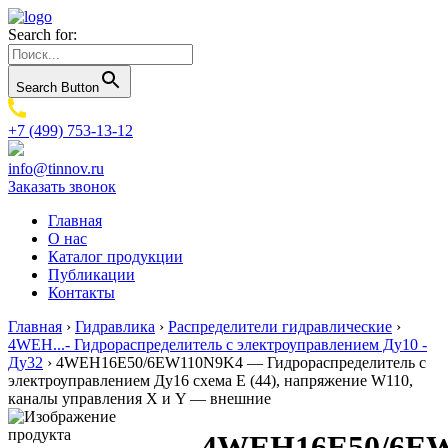
Search for:
Search Button
+7 (499) 753-13-12
info@tinnov.ru
Заказать звонок
Главная
О нас
Каталог продукции
Публикации
Контакты
Главная
›
Гидравлика
›
Распределители гидравлические
›
4WEH...- Гидрораспределитель с электроуправлением Ду10 -
Ду32
›
4WEH16E50/6EW110N9K4 — Гидрораспределитель с
электроуправлением Ду16 схема E (44), напряжение W110,
каналы управления X и Y — внешние
4WEH16E50/6E