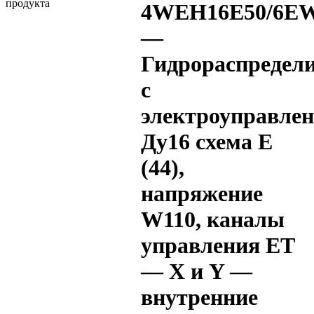
4WEH16E50/6EW
—
Гидрораспредел
с
электроуправле
Ду16 схема E
(44),
напряжение
W110, каналы
управления ET
— X и Y —
внутренние