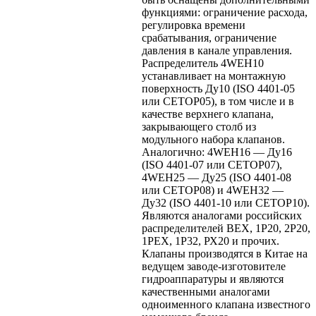
функциями: ограничение расхода,
регулировка времени
срабатывания, ограничение
давления в канале управления.
Распределитель 4WEH10
устанавливает на монтажную
поверхность Ду10 (ISO 4401-05
или CETOP05), в том числе и в
качестве верхнего клапана,
закрывающего столб из
модульного набора клапанов.
Аналогично: 4WEH16 — Ду16
(ISO 4401-07 или CETOP07),
4WEH25 — Ду25 (ISO 4401-08
или CETOP08) и 4WEH32 —
Ду32 (ISO 4401-10 или CETOP10).
Являются аналогами российских
распределителей ВЕХ, 1Р20, 2Р20,
1РЕХ, 1Р32, РХ20 и прочих.
Клапаны производятся в Китае на
ведущем заводе-изготовителе
гидроаппаратуры и являются
качественными аналогами
одноименного клапана известного