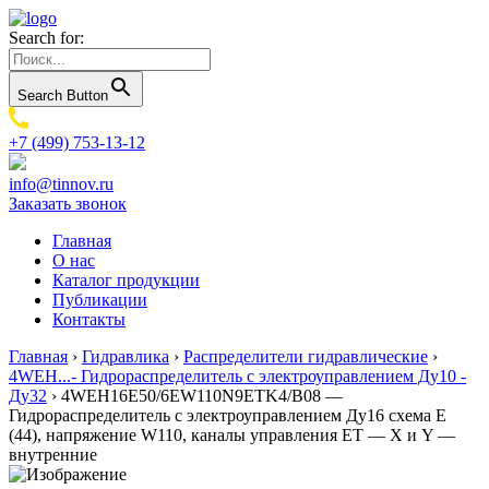
Search for:
Search Button
+7 (499) 753-13-12
info@tinnov.ru
Заказать звонок
Главная
О нас
Каталог продукции
Публикации
Контакты
Главная
›
Гидравлика
›
Распределители гидравлические
›
4WEH...- Гидрораспределитель с электроуправлением Ду10 -
Ду32
›
4WEH16E50/6EW110N9ETK4/B08 —
Гидрораспределитель с электроуправлением Ду16 схема E
(44), напряжение W110, каналы управления ET — X и Y —
внутренние