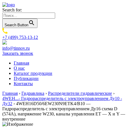
Search for:
Search Button
+7 (499) 753-13-12
info@tinnov.ru
Заказать звонок
Главная
О нас
Каталог продукции
Публикации
Контакты
Главная
›
Гидравлика
›
Распределители гидравлические
›
4WEH...- Гидрораспределитель с электроуправлением Ду10 -
Ду32
›
4WEH16D50/6EW230N9ETK4/B10 —
Гидрораспределитель с электроуправлением Ду16 схема D
(574А), напряжение W230, каналы управления ET — X и Y —
внутренние