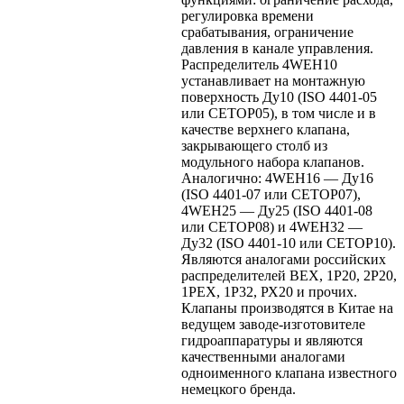
регулировка времени
срабатывания, ограничение
давления в канале управления.
Распределитель 4WEH10
устанавливает на монтажную
поверхность Ду10 (ISO 4401-05
или CETOP05), в том числе и в
качестве верхнего клапана,
закрывающего столб из
модульного набора клапанов.
Аналогично: 4WEH16 — Ду16
(ISO 4401-07 или CETOP07),
4WEH25 — Ду25 (ISO 4401-08
или CETOP08) и 4WEH32 —
Ду32 (ISO 4401-10 или CETOP10).
Являются аналогами российских
распределителей ВЕХ, 1Р20, 2Р20,
1РЕХ, 1Р32, РХ20 и прочих.
Клапаны производятся в Китае на
ведущем заводе-изготовителе
гидроаппаратуры и являются
качественными аналогами
одноименного клапана известного
немецкого бренда.