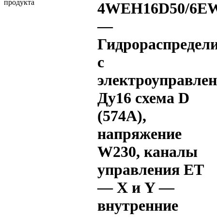
4WEH16D50/6EW
—
Гидрораспредел
с
электроуправле
Ду16 схема D
(574А),
напряжение
W230, каналы
управления ET
— X и Y —
внутренние