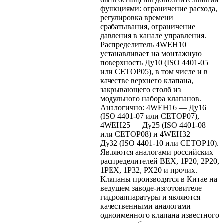
функциями: ограничение расхода,
регулировка времени
срабатывания, ограничение
давления в канале управления.
Распределитель 4WEH10
устанавливает на монтажную
поверхность Ду10 (ISO 4401-05
или CETOP05), в том числе и в
качестве верхнего клапана,
закрывающего столб из
модульного набора клапанов.
Аналогично: 4WEH16 — Ду16
(ISO 4401-07 или CETOP07),
4WEH25 — Ду25 (ISO 4401-08
или CETOP08) и 4WEH32 —
Ду32 (ISO 4401-10 или CETOP10).
Являются аналогами российских
распределителей ВЕХ, 1Р20, 2Р20,
1РЕХ, 1Р32, РХ20 и прочих.
Клапаны производятся в Китае на
ведущем заводе-изготовителе
гидроаппаратуры и являются
качественными аналогами
одноименного клапана известного