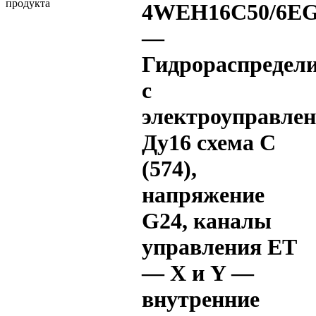
4WEH16C50/6EG
—
Гидрораспредел
с
электроуправле
Ду16 схема C
(574),
напряжение
G24, каналы
управления ET
— X и Y —
внутренние