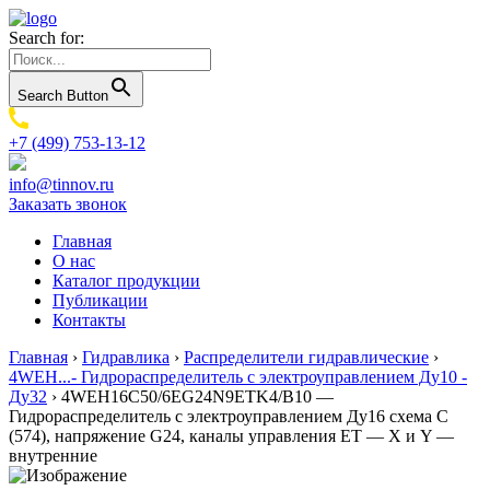
Search for:
Search Button
+7 (499) 753-13-12
info@tinnov.ru
Заказать звонок
Главная
О нас
Каталог продукции
Публикации
Контакты
Главная
›
Гидравлика
›
Распределители гидравлические
›
4WEH...- Гидрораспределитель с электроуправлением Ду10 -
Ду32
›
4WEH16C50/6EG24N9ETK4/B10 —
Гидрораспределитель с электроуправлением Ду16 схема C
(574), напряжение G24, каналы управления ET — X и Y —
внутренние