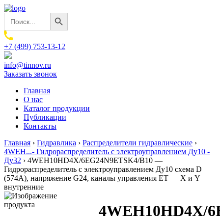
Search Button
Search
for:
+7 (499) 753-13-12
info@tinnov.ru
Заказать звонок
Главная
О нас
Каталог продукции
Публикации
Контакты
Главная
›
Гидравлика
›
Распределители гидравлические
›
4WEH...- Гидрораспределитель с электроуправлением Ду10 -
Ду32
›
4WEH10HD4X/6EG24N9ETSK4/B10 —
Гидрораспределитель с электроуправлением Ду10 схема D
(574А), напряжение G24, каналы управления ET — X и Y —
внутренние
4WEH10HD4X/6