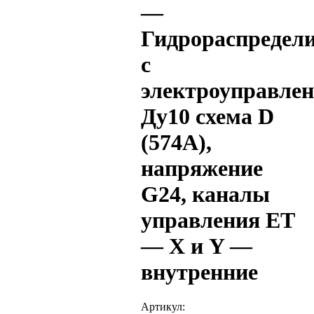
—
Гидрораспредел
с
электроуправле
Ду10 схема D
(574А),
напряжение
G24, каналы
управления ET
— X и Y —
внутренние
Артикул: