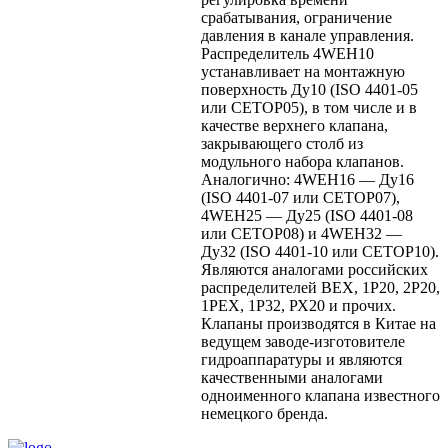
срабатывания, ограничение
давления в канале управления.
Распределитель 4WEH10
устанавливает на монтажную
поверхность Ду10 (ISO 4401-05
или CETOP05), в том числе и в
качестве верхнего клапана,
закрывающего столб из
модульного набора клапанов.
Аналогично: 4WEH16 — Ду16
(ISO 4401-07 или CETOP07),
4WEH25 — Ду25 (ISO 4401-08
или CETOP08) и 4WEH32 —
Ду32 (ISO 4401-10 или CETOP10).
Являются аналогами российских
распределителей ВЕХ, 1Р20, 2Р20,
1РЕХ, 1Р32, РХ20 и прочих.
Клапаны производятся в Китае на
ведущем заводе-изготовителе
гидроаппаратуры и являются
качественными аналогами
одноименного клапана известного
немецкого бренда.