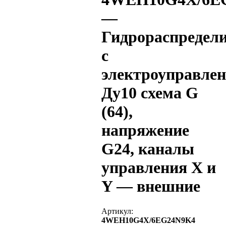
—
Гидрораспредел
с
электроуправле
Ду10 схема G
(64),
напряжение
G24, каналы
управления X и
Y — внешние
Артикул:
4WEH10G4X/6EG24N9K4