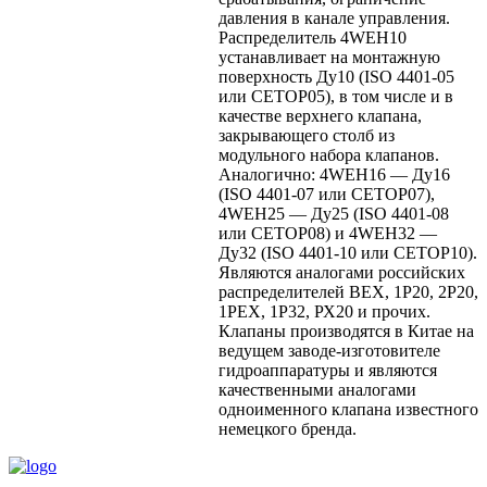
давления в канале управления.
Распределитель 4WEH10
устанавливает на монтажную
поверхность Ду10 (ISO 4401-05
или CETOP05), в том числе и в
качестве верхнего клапана,
закрывающего столб из
модульного набора клапанов.
Аналогично: 4WEH16 — Ду16
(ISO 4401-07 или CETOP07),
4WEH25 — Ду25 (ISO 4401-08
или CETOP08) и 4WEH32 —
Ду32 (ISO 4401-10 или CETOP10).
Являются аналогами российских
распределителей ВЕХ, 1Р20, 2Р20,
1РЕХ, 1Р32, РХ20 и прочих.
Клапаны производятся в Китае на
ведущем заводе-изготовителе
гидроаппаратуры и являются
качественными аналогами
одноименного клапана известного
немецкого бренда.