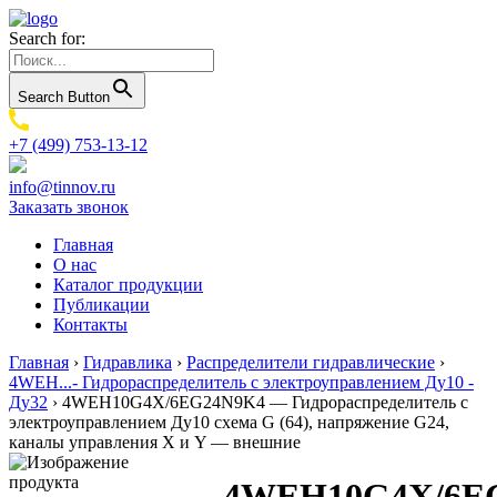
Search for:
Search Button
+7 (499) 753-13-12
info@tinnov.ru
Заказать звонок
Главная
О нас
Каталог продукции
Публикации
Контакты
Главная
›
Гидравлика
›
Распределители гидравлические
›
4WEH...- Гидрораспределитель с электроуправлением Ду10 -
Ду32
›
4WEH10G4X/6EG24N9K4 — Гидрораспределитель с
электроуправлением Ду10 схема G (64), напряжение G24,
каналы управления X и Y — внешние
4WEH10G4X/6E