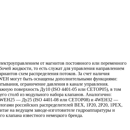
 электроуправлением от магнитов постоянного или переменного
бочей жидкости, то есть служат для управления направлением
риантов схем распределения потоков. За счет наличия
 4WEH могут быть оснащены дополнительными функциями:
атывания, ограничение давления в канале управления.
ажную поверхность Ду10 (ISO 4401-05 или CETOP05), в том
щего столб из модульного набора клапанов. Аналогично:
4WEH25 — Ду25 (ISO 4401-08 или CETOP08) и 4WEH32 —
логами российских распределителей ВЕХ, 1Р20, 2Р20, 1РЕХ,
итае на ведущем заводе-изготовителе гидроаппаратуры и
о клапана известного немецкого бренда.