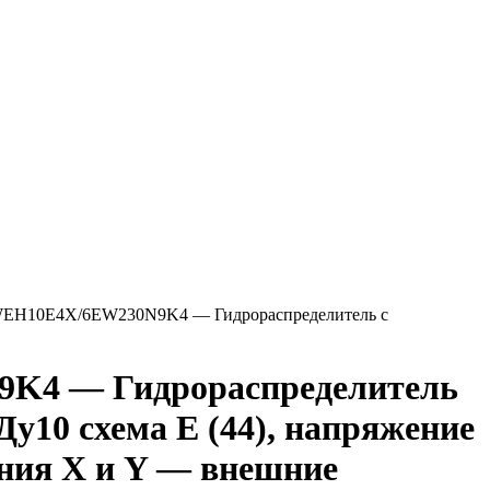
EH10E4X/6EW230N9K4 — Гидрораспределитель с
K4 — Гидрораспределитель
Ду10 схема E (44), напряжение
ния X и Y — внешние