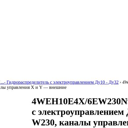
..- Гидрораспределитель с электроуправлением Ду10 - Ду32
›
4W
налы управления X и Y — внешние
4WEH10E4X/6EW230N9
с электроуправлением 
W230, каналы управле