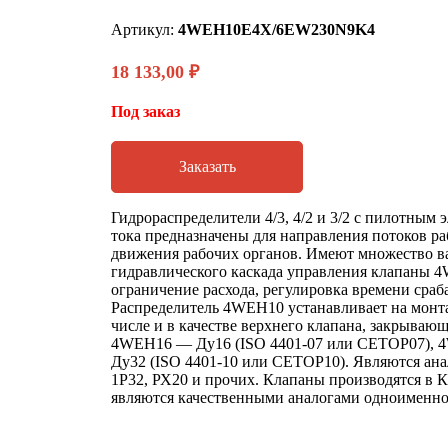
Артикул:
4WEH10E4X/6EW230N9K4
18 133,00
₽
Под заказ
Заказать
Гидрораспределители 4/3, 4/2 и 3/2 с пилотным
тока предназначены для направления потоков ра
движения рабочих органов. Имеют множество ва
гидравлического каскада управления клапаны
ограничение расхода, регулировка времени сраб
Распределитель 4WEH10 устанавливает на монт
числе и в качестве верхнего клапана, закрываю
4WEH16 — Ду16 (ISO 4401-07 или CETOP07), 
Ду32 (ISO 4401-10 или CETOP10). Являются ана
1Р32, РХ20 и прочих. Клапаны производятся в К
являются качественными аналогами одноименног