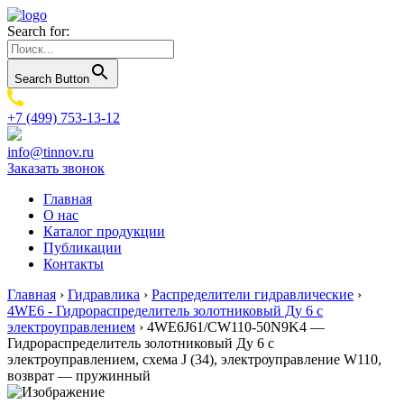
Search for:
Search Button
+7 (499) 753-13-12
info@tinnov.ru
Заказать звонок
Главная
О нас
Каталог продукции
Публикации
Контакты
Главная
›
Гидравлика
›
Распределители гидравлические
›
4WE6 - Гидрораспределитель золотниковый Ду 6 с
электроуправлением
›
4WE6J61/CW110-50N9K4 —
Гидрораспределитель золотниковый Ду 6 с
электроуправлением, схема J (34), электроуправление W110,
возврат — пружинный