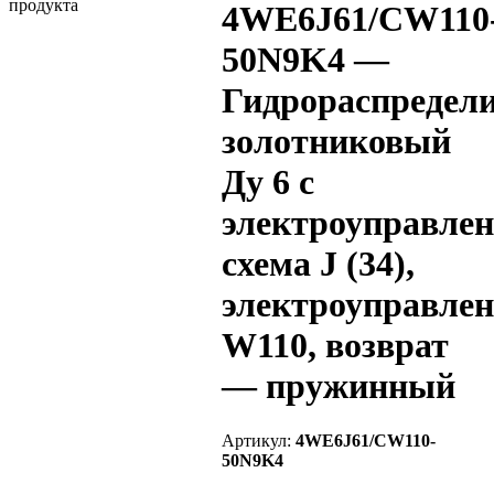
4WE6J61/CW110
50N9K4 —
Гидрораспредел
золотниковый
Ду 6 с
электроуправлен
схема J (34),
электроуправлен
W110, возврат
— пружинный
Артикул:
4WE6J61/CW110-
50N9K4