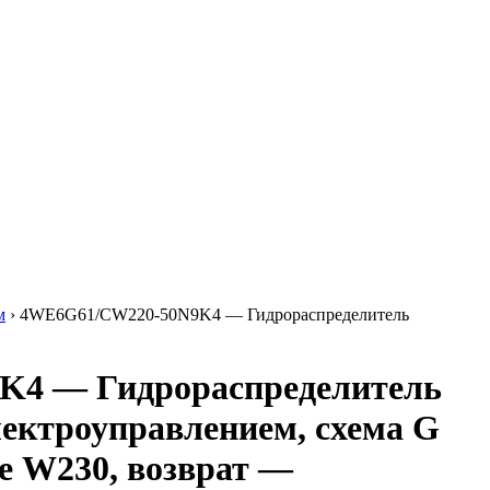
м
›
4WE6G61/CW220-50N9K4 — Гидрораспределитель
4 — Гидрораспределитель
лектроуправлением, схема G
ие W230, возврат —