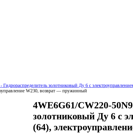
- Гидрораспределитель золотниковый Ду 6 с электроуправление
троуправление W230, возврат — пружинный
4WE6G61/CW220-50N9K
золотниковый Ду 6 с э
(64), электроуправлен