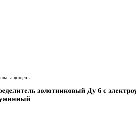
ава защищены
елитель золотниковый Ду 6 с электроуп
ружинный