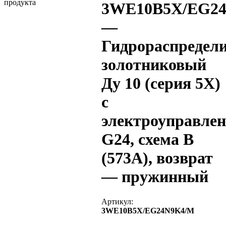
3WE10B5X/EG2
—
Гидрораспредел
золотниковый
Ду 10 (серия 5X)
с
электроуправле
G24, схема B
(573A), возврат
— пружинный
Артикул:
3WE10B5X/EG24N9K4/M