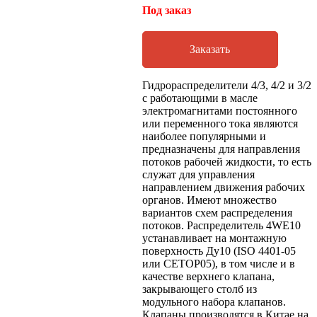
Под заказ
Заказать
Гидрораспределители 4/3, 4/2 и 3/2
с работающими в масле
электромагнитами постоянного
или переменного тока являются
наиболее популярными и
предназначены для направления
потоков рабочей жидкости, то есть
служат для управления
направлением движения рабочих
органов. Имеют множество
вариантов схем распределения
потоков. Распределитель 4WE10
устанавливает на монтажную
поверхность Ду10 (ISO 4401-05
или CETOP05), в том числе и в
качестве верхнего клапана,
закрывающего столб из
модульного набора клапанов.
Клапаны производятся в Китае на