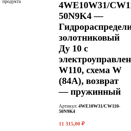
4WE10W31/CW1
50N9K4 —
Гидрораспредел
золотниковый
Ду 10 с
электроуправле
W110, схема W
(84А), возврат
— пружинный
Артикул:
4WE10W31/CW110-
50N9K4
11 315,00
₽