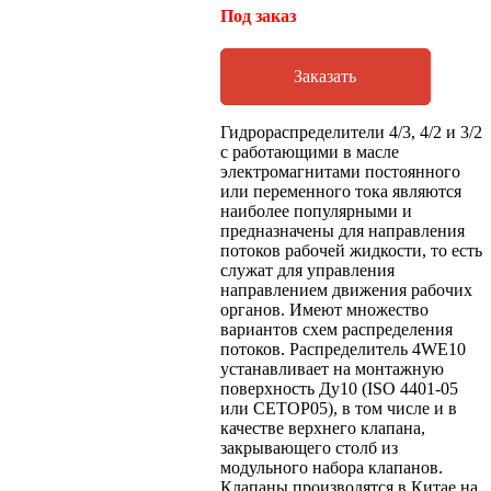
Под заказ
Заказать
Гидрораспределители 4/3, 4/2 и 3/2
с работающими в масле
электромагнитами постоянного
или переменного тока являются
наиболее популярными и
предназначены для направления
потоков рабочей жидкости, то есть
служат для управления
направлением движения рабочих
органов. Имеют множество
вариантов схем распределения
потоков. Распределитель 4WE10
устанавливает на монтажную
поверхность Ду10 (ISO 4401-05
или CETOP05), в том числе и в
качестве верхнего клапана,
закрывающего столб из
модульного набора клапанов.
Клапаны производятся в Китае на