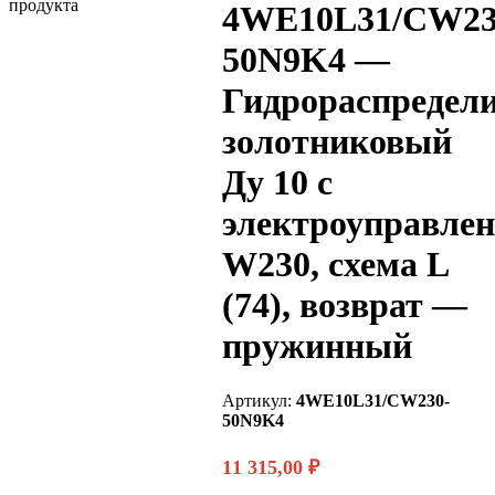
4WE10L31/CW23
50N9K4 —
Гидрораспредел
золотниковый
Ду 10 с
электроуправле
W230, схема L
(74), возврат —
пружинный
Артикул:
4WE10L31/CW230-
50N9K4
11 315,00
₽