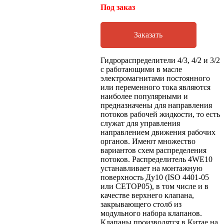
Под заказ
Заказать
Гидрораспределители 4/3, 4/2 и 3/2
с работающими в масле
электромагнитами постоянного
или переменного тока являются
наиболее популярными и
предназначены для направления
потоков рабочей жидкости, то есть
служат для управления
направлением движения рабочих
органов. Имеют множество
вариантов схем распределения
потоков. Распределитель 4WE10
устанавливает на монтажную
поверхность Ду10 (ISO 4401-05
или CETOP05), в том числе и в
качестве верхнего клапана,
закрывающего столб из
модульного набора клапанов.
Клапаны производятся в Китае на