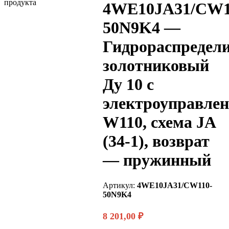
4WE10JA31/CW1
50N9K4 —
Гидрораспредел
золотниковый
Ду 10 с
электроуправле
W110, схема JA
(34-1), возврат
— пружинный
Артикул:
4WE10JA31/CW110-
50N9K4
8 201,00
₽