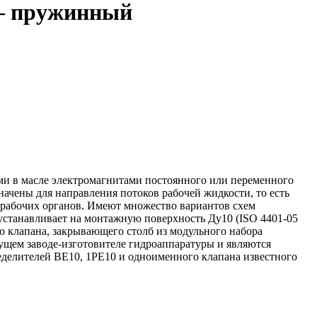
 — пружинный
ими в масле электромагнитами постоянного или переменного
ачены для направления потоков рабочей жидкости, то есть
 рабочих органов. Имеют множество вариантов схем
устанавливает на монтажную поверхность Ду10 (ISO 4401-05
го клапана, закрывающего столб из модульного набора
дущем заводе-изготовителе гидроаппаратуры и являются
делителей ВЕ10, 1РЕ10 и одноименного клапана известного