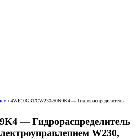
ием
›
4WE10G31/CW230-50N9K4 — Гидрораспределитель
K4 — Гидрораспределитель
электроуправлением W230,