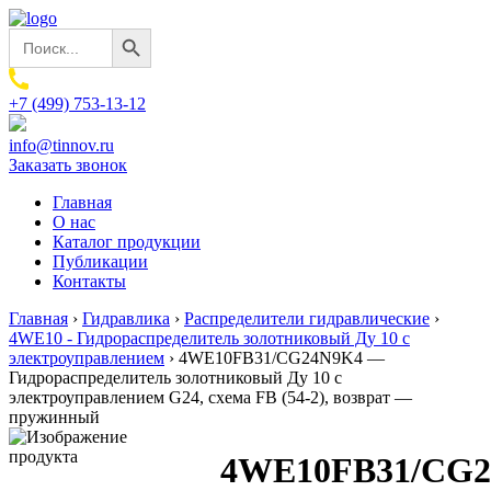
Search Button
Search
for:
+7 (499) 753-13-12
info@tinnov.ru
Заказать звонок
Главная
О нас
Каталог продукции
Публикации
Контакты
Главная
›
Гидравлика
›
Распределители гидравлические
›
4WE10 - Гидрораспределитель золотниковый Ду 10 с
электроуправлением
›
4WE10FB31/CG24N9K4 —
Гидрораспределитель золотниковый Ду 10 с
электроуправлением G24, схема FB (54-2), возврат —
пружинный
4WE10FB31/CG