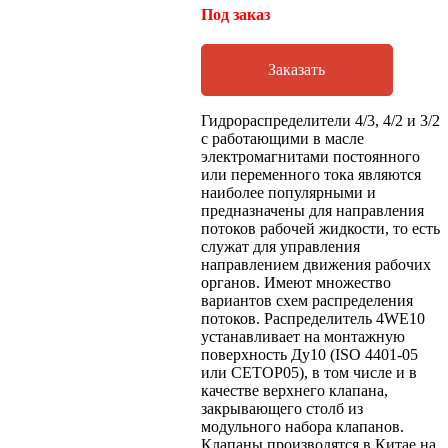
Под заказ
Заказать
Гидрораспределители 4/3, 4/2 и 3/2
с работающими в масле
электромагнитами постоянного
или переменного тока являются
наиболее популярными и
предназначены для направления
потоков рабочей жидкости, то есть
служат для управления
направлением движения рабочих
органов. Имеют множество
вариантов схем распределения
потоков. Распределитель 4WE10
устанавливает на монтажную
поверхность Ду10 (ISO 4401-05
или CETOP05), в том числе и в
качестве верхнего клапана,
закрывающего столб из
модульного набора клапанов.
Клапаны производятся в Китае на