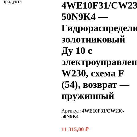
4WE10F31/CW23
50N9K4 —
Гидрораспредел
золотниковый
Ду 10 с
электроуправле
W230, схема F
(54), возврат —
пружинный
Артикул:
4WE10F31/CW230-
50N9K4
11 315,00
₽