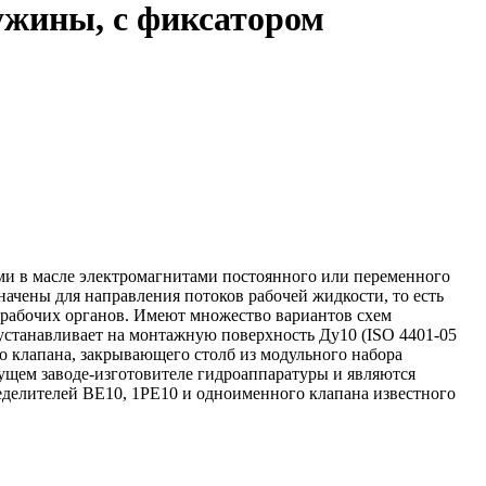
ужины, с фиксатором
ими в масле электромагнитами постоянного или переменного
ачены для направления потоков рабочей жидкости, то есть
 рабочих органов. Имеют множество вариантов схем
устанавливает на монтажную поверхность Ду10 (ISO 4401-05
го клапана, закрывающего столб из модульного набора
дущем заводе-изготовителе гидроаппаратуры и являются
делителей ВЕ10, 1РЕ10 и одноименного клапана известного