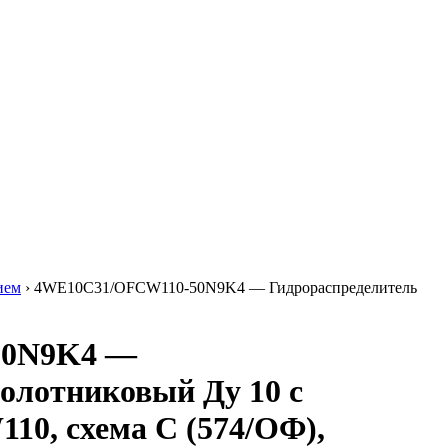
ием
›
4WE10C31/OFCW110-50N9K4 — Гидрораспределитель
50N9K4 —
олотниковый Ду 10 с
10, схема C (574/ОФ),