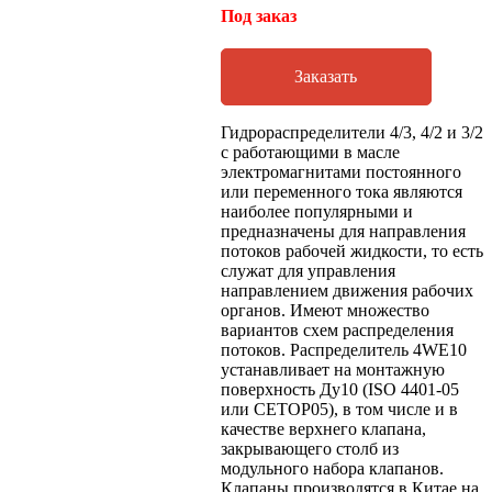
Под заказ
Заказать
Гидрораспределители 4/3, 4/2 и 3/2
с работающими в масле
электромагнитами постоянного
или переменного тока являются
наиболее популярными и
предназначены для направления
потоков рабочей жидкости, то есть
служат для управления
направлением движения рабочих
органов. Имеют множество
вариантов схем распределения
потоков. Распределитель 4WE10
устанавливает на монтажную
поверхность Ду10 (ISO 4401-05
или CETOP05), в том числе и в
качестве верхнего клапана,
закрывающего столб из
модульного набора клапанов.
Клапаны производятся в Китае на