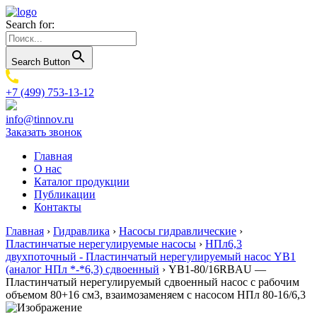
Search for:
Search Button
+7 (499) 753-13-12
info@tinnov.ru
Заказать звонок
Главная
О нас
Каталог продукции
Публикации
Контакты
Главная
›
Гидравлика
›
Насосы гидравлические
›
Пластинчатые нерегулируемые насосы
›
НПл6,3
двухпоточный - Пластинчатый нерегулируемый насос YB1
(аналог НПл *-*6,3) сдвоенный
›
YB1-80/16RBAU —
Пластинчатый нерегулируемый сдвоенный насос с рабочим
объемом 80+16 см3, взаимозаменяем с насосом НПл 80-16/6,3