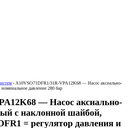
систем
›
A10VSO71DFR1/31R-VPA12K68 — Насос аксиально-
, номинальное давление 280 бар
A12K68 — Насос аксиально-
ый с наклонной шайбой,
 DFR1 = регулятор давления и