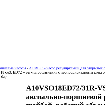
ршневые насосы
›
A10VSO - насос регулируемый для открытых 
18 см3, ED72 = регулятор давления с пропорциональным электр
 бар
A10VSO18ED72/31R-V
аксиально-поршневой 