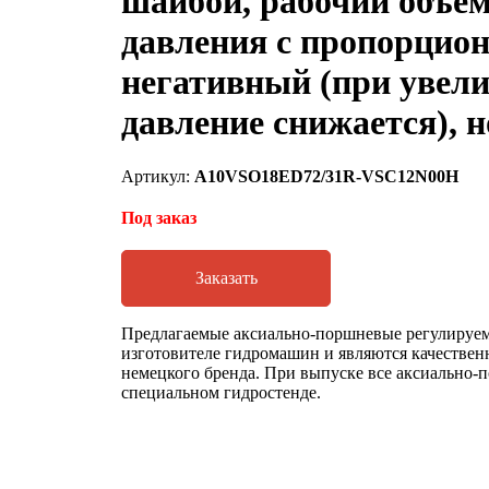
шайбой, рабочий объем
давления с пропорцио
негативный (при увел
давление снижается), 
Артикул:
A10VSO18ED72/31R-VSC12N00H
Под заказ
Заказать
Предлагаемые аксиально-поршневые регулируем
изготовителе гидромашин и являются качестве
немецкого бренда. При выпуске все аксиально
специальном гидростенде.