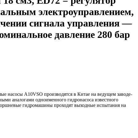
 18 см3, ED72 = регулятор
нальным электроуправлением,
ичении сигнала управления —
номинальное давление 280 бар
ые насосы A10VSO производятся в Китае на ведущем заводе-
нными аналогами одноименного гидронасоса известного
-поршневые гидромашины проходят выходные испытания на