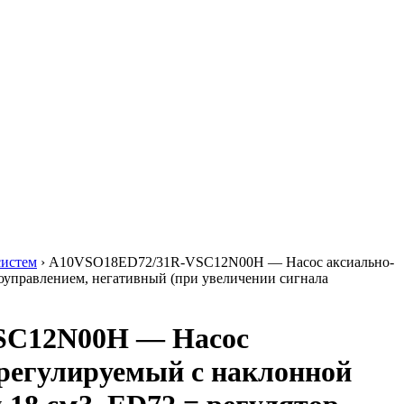
систем
›
A10VSO18ED72/31R-VSC12N00H — Насос аксиально-
оуправлением, негативный (при увеличении сигнала
SC12N00H — Насос
регулируемый с наклонной