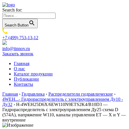
Search for:
Search Button
+7 (499) 753-13-12
info@tinnov.ru
Заказать звонок
Главная
О нас
Каталог продукции
Публикации
Контакты
Главная
›
Гидравлика
›
Распределители гидравлические
›
4WEH...- Гидрораспределитель с электроуправлением Ду10 -
Ду32
›
H-4WEH25D6X/6EW110N9ETS2K4/B10D3 —
Гидрораспределитель с электроуправлением Ду25 схема D
(574А), напряжение W110, каналы управления ET — X и Y —
внутренние