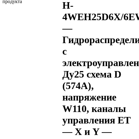
H-
4WEH25D6X/6EW
—
Гидрораспредел
с
электроуправле
Ду25 схема D
(574А),
напряжение
W110, каналы
управления ET
— X и Y —