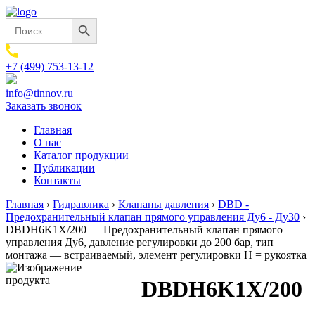
Search Button
Search
for:
+7 (499) 753-13-12
info@tinnov.ru
Заказать звонок
Главная
О нас
Каталог продукции
Публикации
Контакты
Главная
›
Гидравлика
›
Клапаны давления
›
DBD -
Предохранительный клапан прямого управления Ду6 - Ду30
›
DBDH6K1X/200 — Предохранительный клапан прямого
управления Ду6, давление регулировки до 200 бар, тип
монтажа — встраиваемый, элемент регулировки H = рукоятка
DBDH6K1X/200