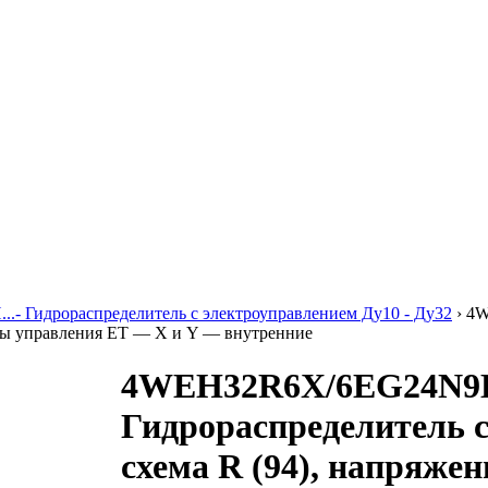
..- Гидрораспределитель с электроуправлением Ду10 - Ду32
›
4W
алы управления ET — X и Y — внутренние
4WEH32R6X/6EG24N9
Гидрораспределитель 
схема R (94), напряже