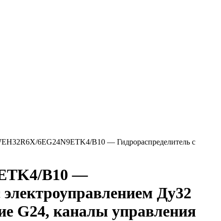
EH32R6X/6EG24N9ETK4/B10 — Гидрораспределитель с
ETK4/B10 —
с электроуправлением Ду32
ние G24, каналы управления