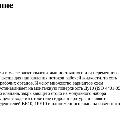
ние
ими в масле электромагнитами постоянного или переменного
ачены для направления потоков рабочей жидкости, то есть
 рабочих органов. Имеют множество вариантов схем
устанавливает на монтажную поверхность Ду10 (ISO 4401-05
го клапана, закрывающего столб из модульного набора
дущем заводе-изготовителе гидроаппаратуры и являются
делителей ВЕ10, 1РЕ10 и одноименного клапана известного