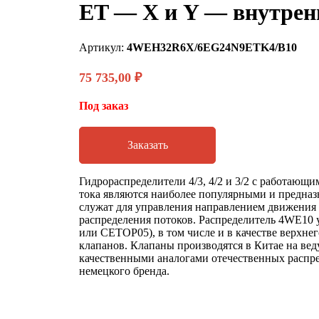
ET — X и Y — внутрен
Артикул:
4WEH32R6X/6EG24N9ETK4/B10
75 735,00
₽
Под заказ
Заказать
Гидрораспределители 4/3, 4/2 и 3/2 с работающ
тока являются наиболее популярными и предназн
служат для управления направлением движения
распределения потоков. Распределитель 4WE10 
или CETOP05), в том числе и в качестве верхне
клапанов. Клапаны производятся в Китае на ве
качественными аналогами отечественных распре
немецкого бренда.