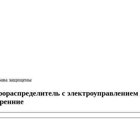
ава защищены
спределитель с электроуправлением Ду
тренние