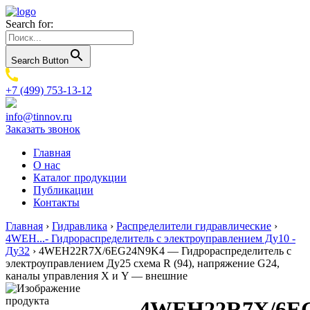
Search for:
Search Button
+7 (499) 753-13-12
info@tinnov.ru
Заказать звонок
Главная
О нас
Каталог продукции
Публикации
Контакты
Главная
›
Гидравлика
›
Распределители гидравлические
›
4WEH...- Гидрораспределитель с электроуправлением Ду10 -
Ду32
›
4WEH22R7X/6EG24N9K4 — Гидрораспределитель с
электроуправлением Ду25 схема R (94), напряжение G24,
каналы управления X и Y — внешние
4WEH22R7X/6E