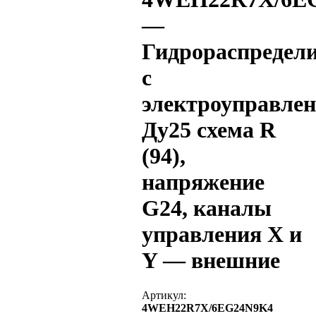
—
Гидрораспредел
с
электроуправле
Ду25 схема R
(94),
напряжение
G24, каналы
управления X и
Y — внешние
Артикул:
4WEH22R7X/6EG24N9K4