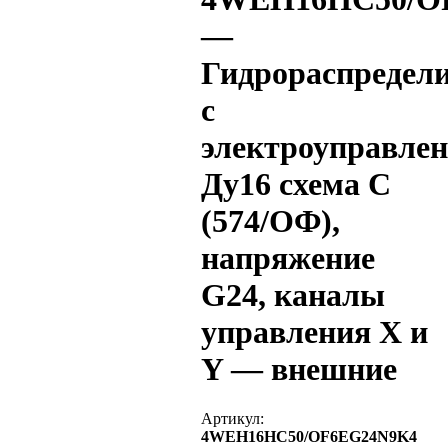
—
Гидрораспредел
с
электроуправле
Ду16 схема C
(574/ОФ),
напряжение
G24, каналы
управления X и
Y — внешние
Артикул:
4WEH16HC50/OF6EG24N9K4