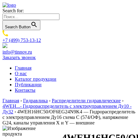
Search for:
Search Button
+7 (499) 753-13-12
info@tinnov.ru
Заказать звонок
Главная
О нас
Каталог продукции
Публикации
Контакты
Главная
›
Гидравлика
›
Распределители гидравлические
›
4WEH...- Гидрораспределитель с электроуправлением Ду10 -
Ду32
›
4WEH16HC50/OF6EG24N9K4 — Гидрораспределитель
с электроуправлением Ду16 схема C (574/ОФ), напряжение
G24, каналы управления X и Y — внешние
4WEH16HC50/O