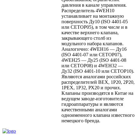
давления в канале управления.
Распределитель 4WEH10
устанавливает на монтажную
поверхность Ду10 (ISO 4401-05
или CETOP05), в том числе и в
качестве верхнего клапана,
закрывающего столб из
модульного набора клапанов.
Аналогично: 4WEH16 — Ду16
(ISO 4401-07 или CETOP07),
4WEH25 — Ду25 (ISO 4401-08
или CETOP08) и 4WEH32 —
Ду32 (ISO 4401-10 или CETOP10).
Являются аналогами российских
распределителей ВЕХ, 1Р20, 2Р20,
1РЕХ, 1Р32, РХ20 и прочих.
Клапаны производятся в Китае на
ведущем заводе-изготовителе
гидроаппаратуры и являются
качественными аналогами
одноименного клапана известного
немецкого бренда.