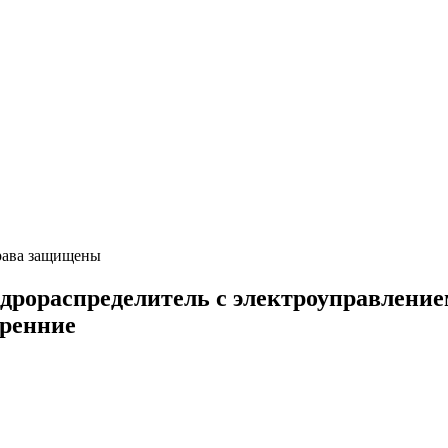
ава защищены
аспределитель с электроуправлением Д
тренние