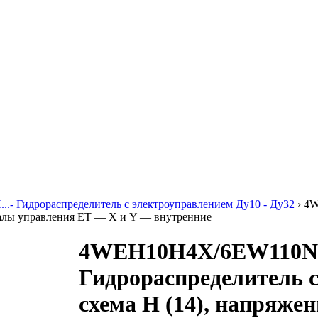
..- Гидрораспределитель с электроуправлением Ду10 - Ду32
›
4W
налы управления ET — X и Y — внутренние
4WEH10H4X/6EW110N
Гидрораспределитель 
схема H (14), напряже