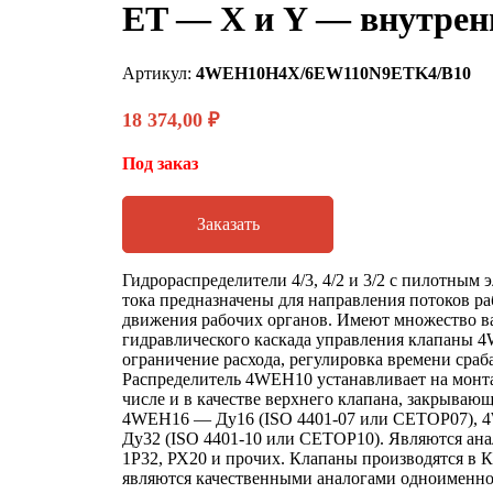
ET — X и Y — внутрен
Артикул:
4WEH10H4X/6EW110N9ETK4/B10
18 374,00
₽
Под заказ
Заказать
Гидрораспределители 4/3, 4/2 и 3/2 с пилотным
тока предназначены для направления потоков ра
движения рабочих органов. Имеют множество ва
гидравлического каскада управления клапаны
ограничение расхода, регулировка времени сраб
Распределитель 4WEH10 устанавливает на монт
числе и в качестве верхнего клапана, закрываю
4WEH16 — Ду16 (ISO 4401-07 или CETOP07), 
Ду32 (ISO 4401-10 или CETOP10). Являются ана
1Р32, РХ20 и прочих. Клапаны производятся в К
являются качественными аналогами одноименног