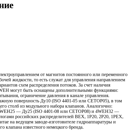
ние
 электроуправлением от магнитов постоянного или переменного
бочей жидкости, то есть служат для управления направлением
риантов схем распределения потоков. За счет наличия
 4WEH могут быть оснащены дополнительными функциями:
атывания, ограничение давления в канале управления.
ажную поверхность Ду10 (ISO 4401-05 или CETOP05), в том
щего столб из модульного набора клапанов. Аналогично:
4WEH25 — Ду25 (ISO 4401-08 или CETOP08) и 4WEH32 —
логами российских распределителей ВЕХ, 1Р20, 2Р20, 1РЕХ,
итае на ведущем заводе-изготовителе гидроаппаратуры и
о клапана известного немецкого бренда.