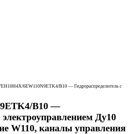
EH10H4X/6EW110N9ETK4/B10 — Гидрораспределитель с
9ETK4/B10 —
с электроуправлением Ду10
ние W110, каналы управления