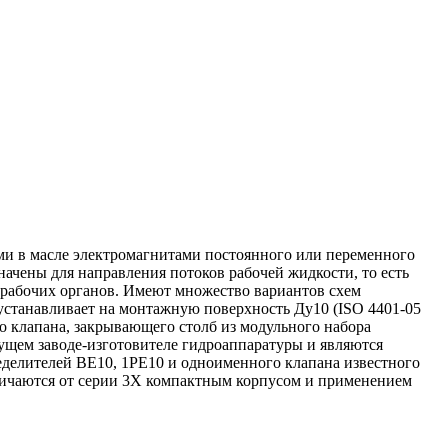
ими в масле электромагнитами постоянного или переменного
ачены для направления потоков рабочей жидкости, то есть
 рабочих органов. Имеют множество вариантов схем
устанавливает на монтажную поверхность Ду10 (ISO 4401-05
го клапана, закрывающего столб из модульного набора
дущем заводе-изготовителе гидроаппаратуры и являются
делителей ВЕ10, 1РЕ10 и одноименного клапана известного
личаются от серии 3X компактным корпусом и применением