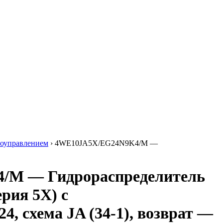
роуправлением
›
4WE10JA5X/EG24N9K4/M —
/M — Гидрораспределитель
рия 5X) с
, схема JA (34-1), возврат —