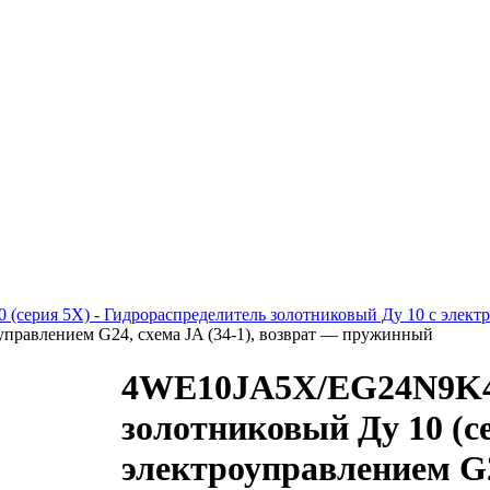
 (серия 5X) - Гидрораспределитель золотниковый Ду 10 с элект
оуправлением G24, схема JA (34-1), возврат — пружинный
4WE10JA5X/EG24N9K4
золотниковый Ду 10 (се
электроуправлением G24