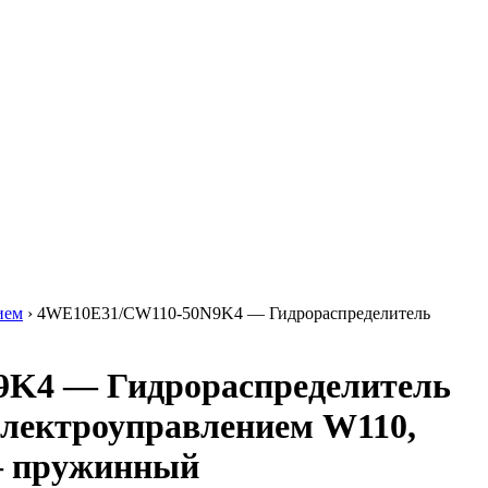
ием
›
4WE10E31/CW110-50N9K4 — Гидрораспределитель
K4 — Гидрораспределитель
электроуправлением W110,
 — пружинный